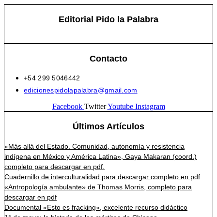
Editorial Pido la Palabra
Contacto
+54 299 5046442
edicionespidolapalabra@gmail.com
Facebook
Twitter
Youtube
Instagram
Últimos Artículos
«Más allá del Estado. Comunidad, autonomía y resistencia
indígena en México y América Latina», Gaya Makaran (coord.)
completo para descargar en pdf.
Cuadernillo de interculturalidad para descargar completo en pdf
«Antropología ambulante» de Thomas Morris, completo para
descargar en pdf
Documental «Esto es fracking», excelente recurso didáctico