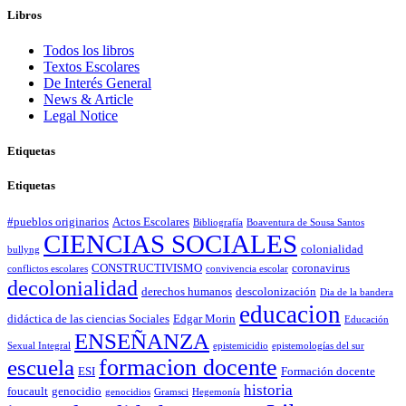
Libros
Todos los libros
Textos Escolares
De Interés General
News & Article
Legal Notice
Etiquetas
Etiquetas
#pueblos originarios
Actos Escolares
Bibliografía
Boaventura de Sousa Santos
CIENCIAS SOCIALES
colonialidad
bullyng
CONSTRUCTIVISMO
coronavirus
conflictos escolares
convivencia escolar
decolonialidad
derechos humanos
descolonización
Dia de la bandera
educacion
didáctica de las ciencias Sociales
Edgar Morin
Educación
ENSEÑANZA
Sexual Integral
epistemicidio
epistemologías del sur
formacion docente
escuela
ESI
Formación docente
historia
foucault
genocidio
genocidios
Gramsci
Hegemonía