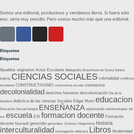
Somos una editorial, producimos y vendemos libros. Si fuera sólo
eso, sería muy sencillo. Pero somos mucho más que una editorial.
Etiquetas
Etiquetas
#pueblos originarios
Actos Escolares
Bibliografía
Boaventura de Sousa Santos
CIENCIAS SOCIALES
colonialidad
bullyng
conflictos
CONSTRUCTIVISMO
coronavirus
escolares
convivencia escolar
decolonialidad
derechos humanos
descolonización
Dia de la
educacion
didáctica de las ciencias Sociales
Edgar Morin
bandera
ENSEÑANZA
Educación Sexual Integral
epistemicidio
epistemologías del
formacion docente
escuela
ESI
Formación
sur
historia
docente
foucault
genocidio
genocidios
Gramsci
Hegemonía
Libros
interculturalidad
Modernidad
investigación didáctica