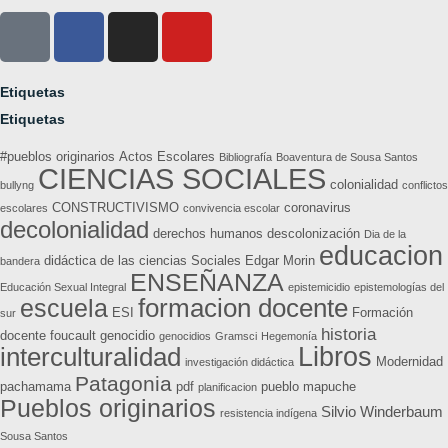
Etiquetas
Etiquetas
#pueblos originarios
Actos Escolares
Bibliografía
Boaventura de Sousa Santos
CIENCIAS SOCIALES
colonialidad
bullyng
conflictos
CONSTRUCTIVISMO
coronavirus
escolares
convivencia escolar
decolonialidad
derechos humanos
descolonización
Dia de la
educacion
didáctica de las ciencias Sociales
Edgar Morin
bandera
ENSEÑANZA
Educación Sexual Integral
epistemicidio
epistemologías del
formacion docente
escuela
ESI
Formación
sur
historia
docente
foucault
genocidio
genocidios
Gramsci
Hegemonía
Libros
interculturalidad
Modernidad
investigación didáctica
Patagonia
pachamama
pdf
pueblo mapuche
planificacion
Pueblos originarios
Silvio Winderbaum
resistencia indígena
Sousa Santos