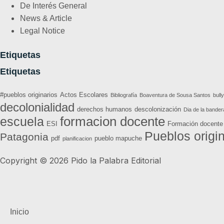
De Interés General
News & Article
Legal Notice
Etiquetas
Etiquetas
#pueblos originarios
Actos Escolares
Bibliografía
Boaventura de Sousa Santos
bull
decolonialidad
derechos humanos
descolonización
Dia de la bander
formacion docente
escuela
ESI
Formación docente
Pueblos origi
Patagonia
pdf
pueblo mapuche
planificacion
Copyright © 2026 Pido la Palabra Editorial
Inicio