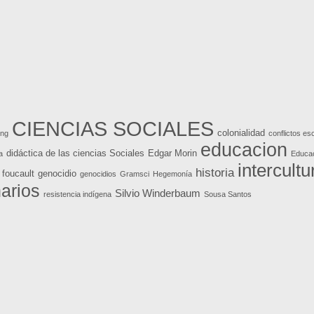
CIENCIAS SOCIALES
colonialidad
yng
conflictos es
educacion
didáctica de las ciencias Sociales
Edgar Morin
a
Educac
intercultu
historia
foucault
genocidio
genocidios
Gramsci
Hegemonía
narios
Silvio Winderbaum
resistencia indígena
Sousa Santos