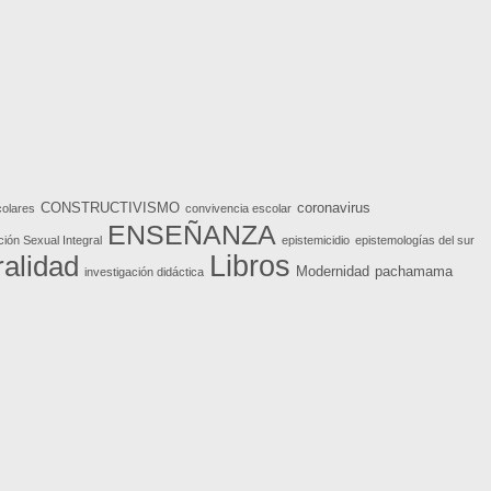
CONSTRUCTIVISMO
coronavirus
colares
convivencia escolar
ENSEÑANZA
ión Sexual Integral
epistemicidio
epistemologías del sur
Libros
ralidad
Modernidad
pachamama
investigación didáctica