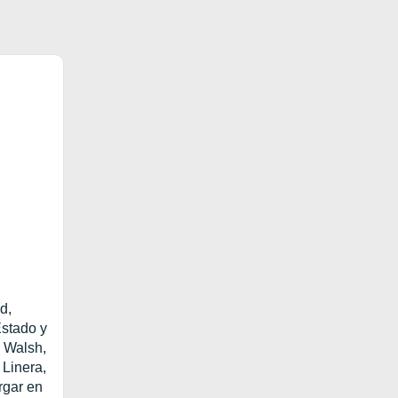
d,
Estado y
. Walsh,
 Linera,
rgar en