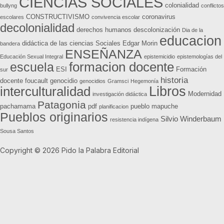
CIENCIAS SOCIALES
colonialidad
bullyng
conflictos
CONSTRUCTIVISMO
coronavirus
escolares
convivencia escolar
decolonialidad
derechos humanos
descolonización
Dia de la
educacion
didáctica de las ciencias Sociales
Edgar Morin
bandera
ENSEÑANZA
Educación Sexual Integral
epistemicidio
epistemologías del
formacion docente
escuela
ESI
Formación
sur
historia
docente
foucault
genocidio
genocidios
Gramsci
Hegemonía
Libros
interculturalidad
Modernidad
investigación didáctica
Patagonia
pachamama
pdf
pueblo mapuche
planificacion
Pueblos originarios
Silvio Winderbaum
resistencia indígena
Sousa Santos
Copyright © 2026 Pido la Palabra Editorial