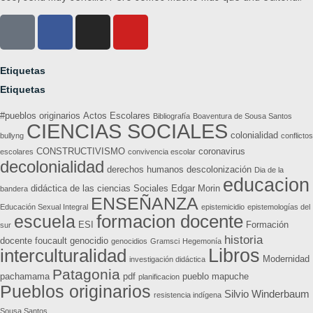
Etiquetas
Etiquetas
#pueblos originarios
Actos Escolares
Bibliografía
Boaventura de Sousa Santos
CIENCIAS SOCIALES
colonialidad
bullyng
conflictos
CONSTRUCTIVISMO
coronavirus
escolares
convivencia escolar
decolonialidad
derechos humanos
descolonización
Dia de la
educacion
didáctica de las ciencias Sociales
Edgar Morin
bandera
ENSEÑANZA
Educación Sexual Integral
epistemicidio
epistemologías del
formacion docente
escuela
ESI
Formación
sur
historia
docente
foucault
genocidio
genocidios
Gramsci
Hegemonía
Libros
interculturalidad
Modernidad
investigación didáctica
Patagonia
pachamama
pdf
pueblo mapuche
planificacion
Pueblos originarios
Silvio Winderbaum
resistencia indígena
Sousa Santos