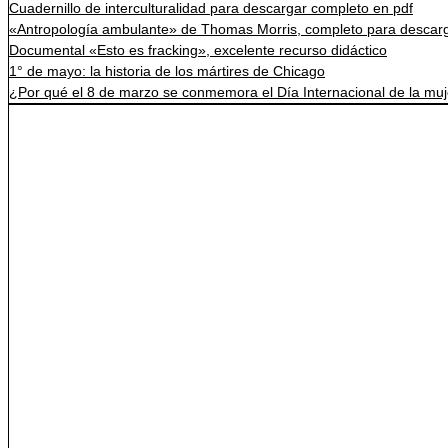
Cuadernillo de interculturalidad para descargar completo en pdf
«Antropología ambulante» de Thomas Morris, completo para descarg
Documental «Esto es fracking», excelente recurso didáctico
1° de mayo: la historia de los mártires de Chicago
¿Por qué el 8 de marzo se conmemora el Día Internacional de la mu