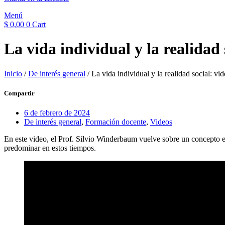
Menú
$
0,00
0
Cart
La vida individual y la realidad
Inicio
/
De interés general
/ La vida individual y la realidad social: v
Compartir
6 de febrero de 2024
De interés general
,
Formación docente
,
Videos
En este video, el Prof. Silvio Winderbaum vuelve sobre un concepto ese
predominar en estos tiempos.