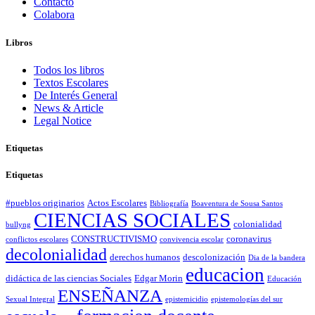
Contacto
Colabora
Libros
Todos los libros
Textos Escolares
De Interés General
News & Article
Legal Notice
Etiquetas
Etiquetas
#pueblos originarios
Actos Escolares
Bibliografía
Boaventura de Sousa Santos
CIENCIAS SOCIALES
colonialidad
bullyng
CONSTRUCTIVISMO
coronavirus
conflictos escolares
convivencia escolar
decolonialidad
derechos humanos
descolonización
Dia de la bandera
educacion
didáctica de las ciencias Sociales
Edgar Morin
Educación
ENSEÑANZA
Sexual Integral
epistemicidio
epistemologías del sur