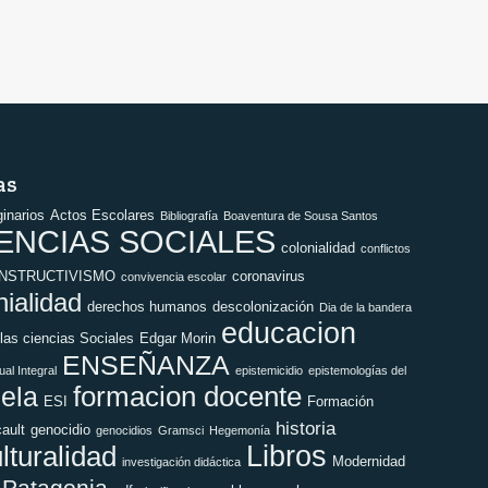
as
ginarios
Actos Escolares
Bibliografía
Boaventura de Sousa Santos
ENCIAS SOCIALES
colonialidad
conflictos
NSTRUCTIVISMO
coronavirus
convivencia escolar
nialidad
derechos humanos
descolonización
Dia de la bandera
educacion
 las ciencias Sociales
Edgar Morin
ENSEÑANZA
al Integral
epistemicidio
epistemologías del
formacion docente
ela
ESI
Formación
historia
cault
genocidio
genocidios
Gramsci
Hegemonía
Libros
ulturalidad
Modernidad
investigación didáctica
Patagonia