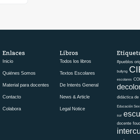
Enlaces
Libros
Etiquet
Inicio
Todos los libros
#pueblos ori
CI
bullyng
Quiénes Somos
Textos Escolares
CO
escolares
Material para docentes
De Interés General
decolo
Contacto
News & Article
didáctica de
Educación Sexu
Colabora
Legal Notice
escu
sur
docente
fou
interc