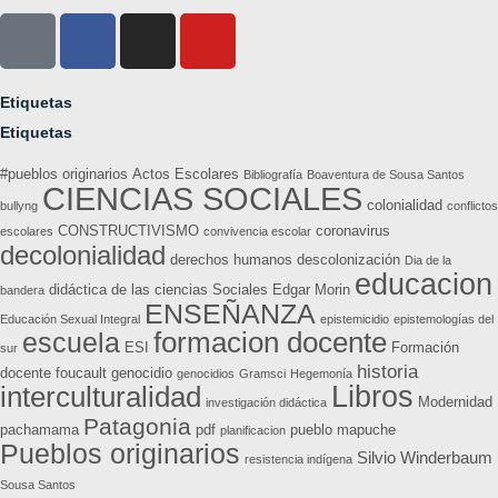
Etiquetas
Etiquetas
#pueblos originarios
Actos Escolares
Bibliografía
Boaventura de Sousa Santos
CIENCIAS SOCIALES
colonialidad
bullyng
conflictos
CONSTRUCTIVISMO
coronavirus
escolares
convivencia escolar
decolonialidad
derechos humanos
descolonización
Dia de la
educacion
didáctica de las ciencias Sociales
Edgar Morin
bandera
ENSEÑANZA
Educación Sexual Integral
epistemicidio
epistemologías del
formacion docente
escuela
ESI
Formación
sur
historia
docente
foucault
genocidio
genocidios
Gramsci
Hegemonía
Libros
interculturalidad
Modernidad
investigación didáctica
Patagonia
pachamama
pdf
pueblo mapuche
planificacion
Pueblos originarios
Silvio Winderbaum
resistencia indígena
Sousa Santos